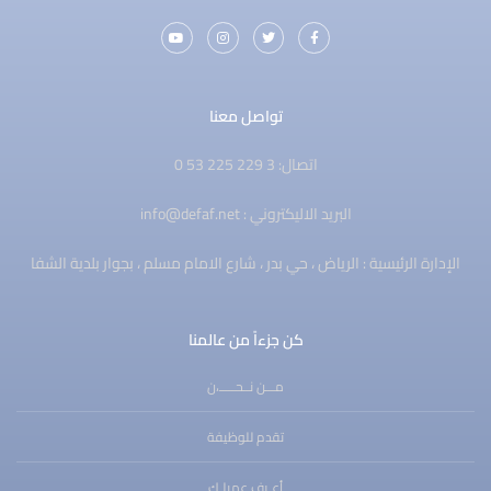
تواصل معنا
اتصال: 3 229 225 53 0
البريد الاليكتروني : info@defaf.net
الإدارة الرئيسية : الرياض ، حي بدر ، شارع الامام مسلم ، بجوار بلدية الشفا
كن جزءاً من عالمنا
مـــن نــحـــــ،ن
تقدم للوظيفة
أعـرف عميلـك